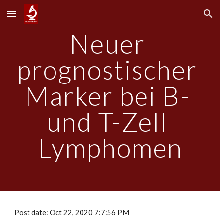
Skip to main content
Skip to navigation
Neuer 
prognostischer 
Marker bei B- 
und T-Zell 
Lymphomen
Post date: Oct 22, 2020 7:7:56 PM