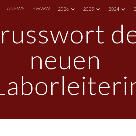
⌂NEWS
⌂WWW
2026
2025
2024
ip to main content
Skip to navigat
russwort de
neuen 
Laborleiteri