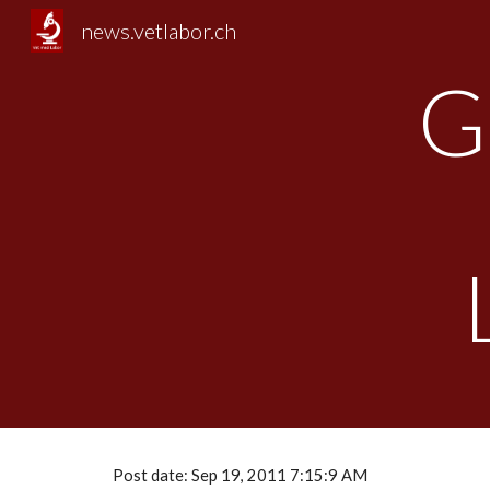
news.vetlabor.ch
Sk
G
Post date: Sep 19, 2011 7:15:9 AM