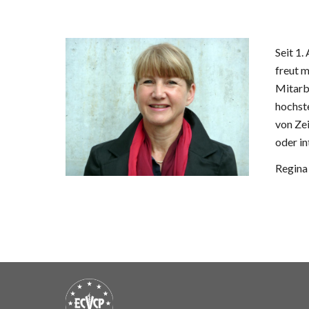
Seit 1.
freut m
Mitarbe
hochste
von Zei
oder in
Regin