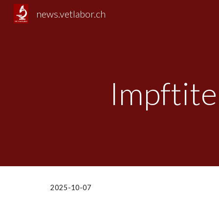
news.vetlabor.ch
Sk
Impftit
2025-10-07