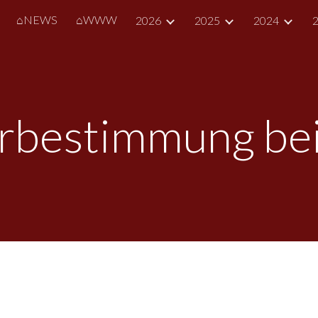
⌂NEWS
⌂WWW
2026
2025
2024
ip to main content
Skip to navigat
erbestimmung b