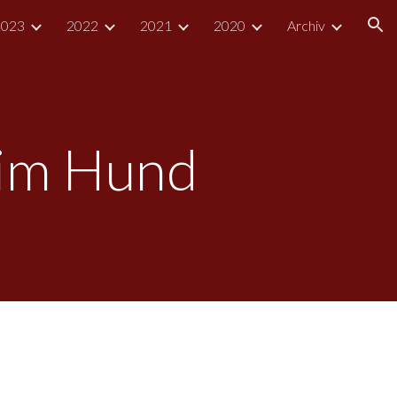
2023
2022
2021
2020
Archiv
ion
eim Hund