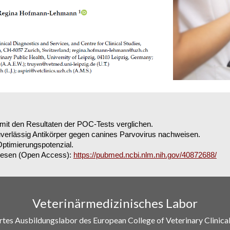
mit den Resultaten der POC-Tests verglichen.
zuverlässig Antikörper gegen canines Parvovirus nachweisen.
Optimierungspotenzial.
hlesen (Open Access):
https://pubmed.ncbi.nlm.nih.gov/40872688/
Veterinärmedizinisches Labor
rtes Ausbildungslabor des European College of Veterinary Clinica